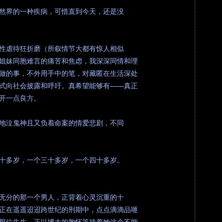
然界的一种疾病，可惜直到今天，还是没
性虐待狂折磨（所叙情节大都有惊人相似
姐妹同胞难言的痛苦和焦虑，我深深同情和理
做的事，不外用手中的笔，对藏匿在生活深处
式向社会披露和呼吁。真希望能够有——真正
开一点良方。
地泣鬼神且又负着命案的情爱悲剧，不同
十多岁，一个三十多岁，一个四十多岁。
无分的那一个男人，正背着心灵沉重的十
正在遥遥迢迢跨世纪的刑期中，点点滴滴品咂