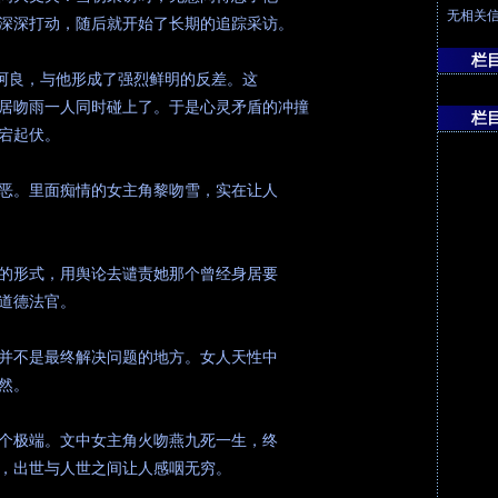
无相关
深深打动，随后就开始了长期的追踪采访。
栏
人阿良，与他形成了强烈鲜明的反差。这
居吻雨一人同时碰上了。于是心灵矛盾的冲撞
栏
宕起伏。
恶。里面痴情的女主角黎吻雪，实在让人
的形式，用舆论去谴责她那个曾经身居要
道德法官。
并不是最终解决问题的地方。女人天性中
然。
个极端。文中女主角火吻燕九死一生，终
，出世与人世之间让人感咽无穷。