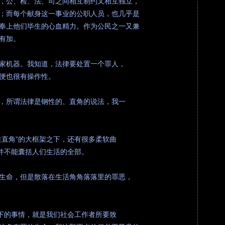
，公、检、法、司之间相互制约又相互独立，
；而每个献身这一事业的公职人员，也几乎是
奉上他们毕生的心血精力。作为公民之一又兼
有加。
家机器。我知道，法律要处置一个罪人，
便也很有操作性。
，所谓法律是钢性的、直角的说法，我一
性直角”的大框架之下，还有很多柔软曲
”并不能囊括人们生活的全部。
生命，但是散落在生活角角落落里的罪恶，
剩下的事情，就是我们社会工作者所要致