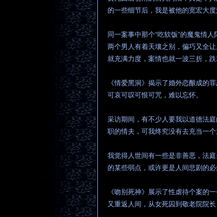
的一些细节后，我是被他的宽宏大度
同一案事中那个“吃软饭”的魔鬼情
两个男人有着天壤之别，偏巧又全让
就充满力度，案情也就一波三折，跌
《情爱黑洞》揭示了婚外恋酿成的罪
可哀可叹可恨可咒，难以忘怀。
采访期间，有不少人要我以道德法庭
职的情夫，可我终究没有去充当一个
我觉得人世间有一些是非善恶，法庭
的某些弱点，或许更是人间悲剧的必
《吻别死神》展示了性虐待个案的一
又重返人间，从女死囚到敬老院院长