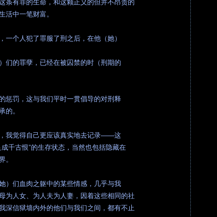
这条有罪的生命，和这颗正义的但并不昂贵的
生活中一笔财富。
，一个人犯了罪服了刑之后，在他（她）
）们的罪孽，已经在被囚禁的时（刑期的
的惩罚，这与我们平时一贯倡导的对刑释
承的。
，我觉得自己更应该真实地去记录——这
足成千古恨”的生存状态，当然也包括隐藏在
界。
她）们血肉之躯中的某些情感，几乎与我
母为人女、为人夫为人妻，因着这些相同的社
我深信狱墙内外的他们与我们之间，都有不止