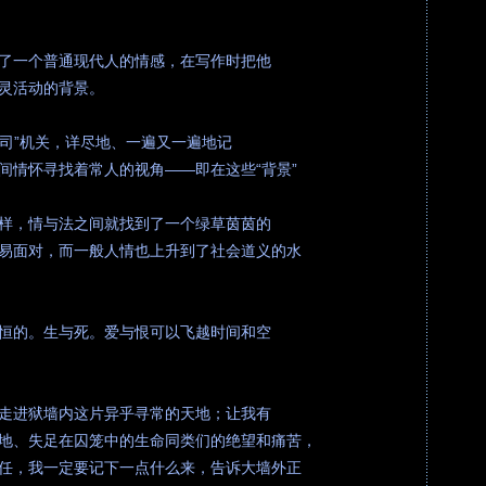
了一个普通现代人的情感，在写作时把他
灵活动的背景。
、司”机关，详尽地、一遍又一遍地记
间情怀寻找着常人的视角——即在这些“背景”
样，情与法之间就找到了一个绿草茵茵的
易面对，而一般人情也上升到了社会道义的水
恒的。生与死。爱与恨可以飞越时间和空
走进狱墙内这片异乎寻常的天地；让我有
地、失足在囚笼中的生命同类们的绝望和痛苦，
任，我一定要记下一点什么来，告诉大墙外正