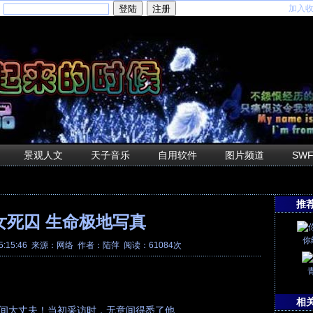
加入
：
景观人文
天子音乐
自用软件
图片频道
SW
推
女死囚 生命极地写真
你
5:15:46 来源：
网络
作者：陆萍 阅读：61084次
相
间大丈夫！当初采访时，无意间得悉了他