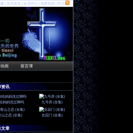
收藏
|
设为首页
|
会员中心
|
我要投稿
|
RSS
F动画
留言簿
荐资讯
给妈妈洗过脚吗
九号房 (全集)
青山之恋 (全集)
女囚门 (全集)
关文章