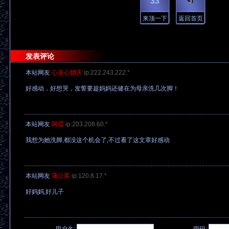
33
来顶一下
返回首页
发表评论
本站网友
心连心婚庆
ip:222.243.222.*
好感动，好想哭，发誓要趁妈妈还健在为母亲洗几次脚！
本站网友
阿霞
ip:203.208.60.*
我想为她洗脚,都没这个机会了,不过看了这文章好感动
本站网友
蒲公英
ip:120.8.17.*
好妈妈,好儿子