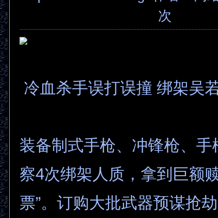
次
冷血杀手误打误撞 绑架吴
装备制式手枪、冲锋枪、手
察4次绑架人质，拿到巨额赎
票”。订购大批武器预谋抢