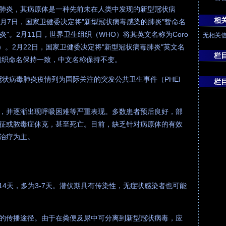
肺炎，其病原体是一种先前未在人类中发现的新型冠状病
相
年2月7日，国家卫健委决定将"新型冠状病毒感染的肺炎"暂命名
炎"。2月11日，世界卫生组织（WHO）将其英文名称为Coro
无相关
COVID-19）。2月22日，国家卫健委决定将"新型冠状病毒肺炎"英文名
栏
卫生组织命名保持一致，中文名称保持不变。
型冠状病毒肺炎疫情列为国际关注的突发公共卫生事件（PHEI
栏
，并逐渐出现呼吸困难等严重表现。多数患者预后良好，部
征或脓毒症休克，甚至死亡。目前，缺乏针对病原体的有效
治疗为主。
14天，多为3-7天。潜伏期具有传染性，无症状感染者也可能
的传播途径。由于在粪便及尿中可分离到新型冠状病毒，应