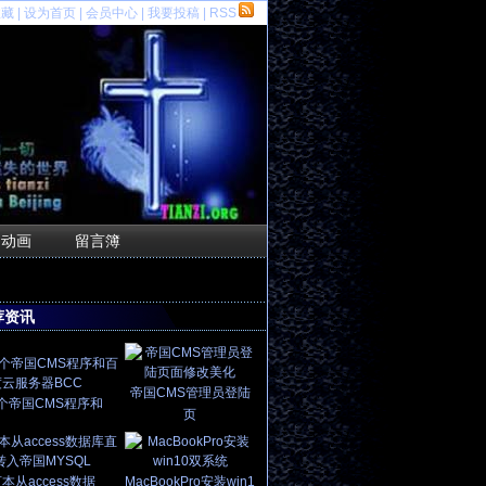
收藏
|
设为首页
|
会员中心
|
我要投稿
|
RSS
F动画
留言簿
荐资讯
帝国CMS管理员登陆
个帝国CMS程序和
页
本从access数据
MacBookPro安装win1