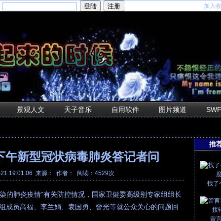
加入
：
景观人文
天子音乐
自用软件
图片频道
SW
推
0日下午新型冠状病毒肺炎答记者问
-21 19:01:06 来源： 作者： 阅读：4529次
找了
感染的肺炎疫情”有关防控情况，国家卫健委高级别专家组组长
组成员高福、李兰娟、袁国勇、曾光等就公众关心的问题回
留言