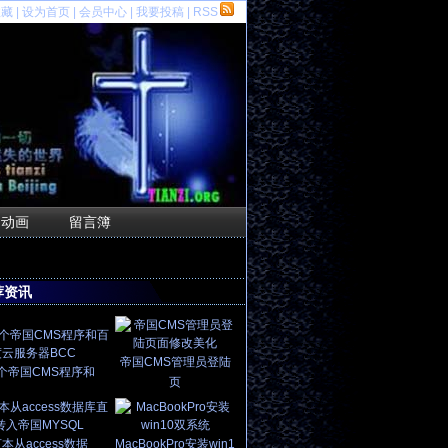
收藏
|
设为首页
|
会员中心
|
我要投稿
|
RSS
F动画
留言簿
荐资讯
帝国CMS管理员登陆
个帝国CMS程序和
页
本从access数据
MacBookPro安装win1